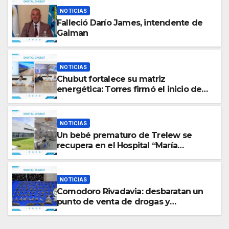
NOTICIAS
Falleció Darío James, intendente de
Gaiman
NOTICIAS
Chubut fortalece su matriz
energética: Torres firmó el inicio de
obra del Parque Fotovoltaico de Paso
de Indios
NOTICIAS
Un bebé prematuro de Trelew se
recupera en el Hospital “María
Humphreys” tras un trabajo en
conjunto con el «Garrahan» de Buenos
Aires
NOTICIAS
Comodoro Rivadavia: desbaratan un
punto de venta de drogas y
secuestran cannabis, dinero y un
vehículo