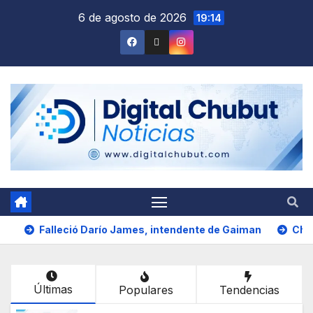
Saltar
6 de agosto de 2026
19:14
al
contenido
Falleció Darío James, intendente de Gaiman
Chub
Últimas
Populares
Tendencias