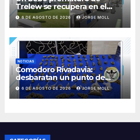
Trelew se recupera en el
Hospital “María Humphreys”
6 DE AGOSTO DE 2026
JORGE MOLL
tras un trabajo en conjunto
con el «Garrahan» de Buenos
Aires
NOTICIAS
Comodoro Rivadavia:
desbaratan un punto de
venta de drogas y secuestran
6 DE AGOSTO DE 2026
JORGE MOLL
cannabis, dinero y un
vehículo