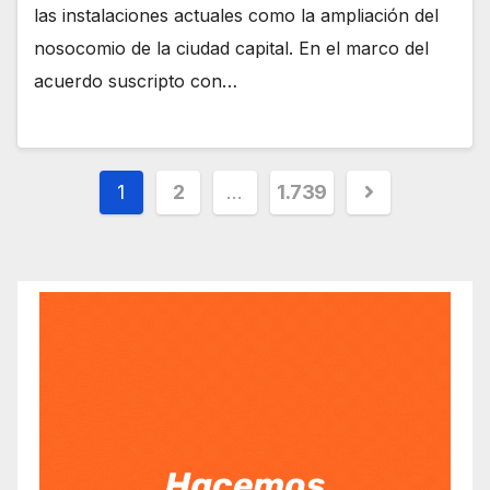
las instalaciones actuales como la ampliación del
nosocomio de la ciudad capital. En el marco del
acuerdo suscripto con…
Paginación
1
2
…
1.739
de
entradas