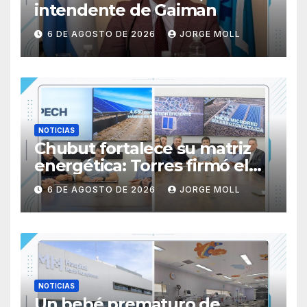
intendente de Gaiman
6 DE AGOSTO DE 2026
JORGE MOLL
NOTICIAS
Chubut fortalece su matriz
energética: Torres firmó el
inicio de obra del Parque
6 DE AGOSTO DE 2026
JORGE MOLL
Fotovoltaico de Paso de
Indios
NOTICIAS
Un bebé prematuro de