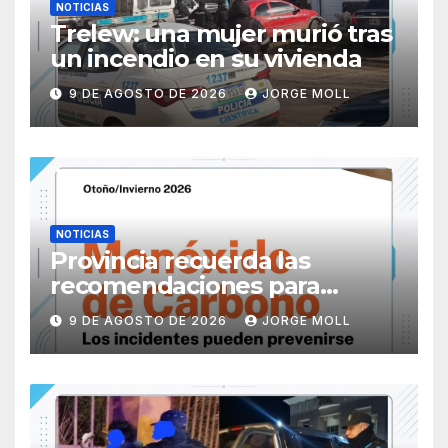
NOTICIAS
Trelew: una mujer murió tras
un incendio en su vivienda
9 DE AGOSTO DE 2026
JORGE MOLL
NOTICIAS
Provincia recuerda las
recomendaciones para
prevenir intoxicaciones por
9 DE AGOSTO DE 2026
JORGE MOLL
monóxido de carbono