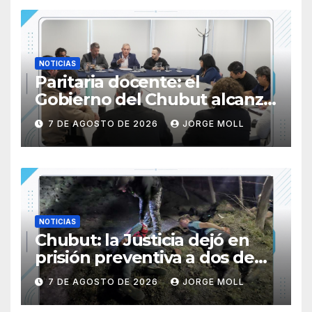
NOTICIAS
Paritaria docente: el
Gobierno del Chubut alcanzó
un acuerdo salarial con los
7 DE AGOSTO DE 2026
JORGE MOLL
gremios del sector
NOTICIAS
Chubut: la Justicia dejó en
prisión preventiva a dos de
los tres individuos
7 DE AGOSTO DE 2026
JORGE MOLL
sorprendidos con un dron
mientras robaban ovinos