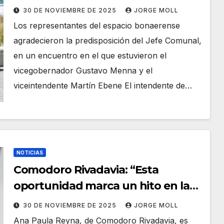
escuela de formación política “La
30 DE NOVIEMBRE DE 2025
JORGE MOLL
Reserva”
Los representantes del espacio bonaerense
agradecieron la predisposición del Jefe Comunal,
en un encuentro en el que estuvieron el
vicegobernador Gustavo Menna y el
viceintendente Martín Ebene El intendente de…
NOTICIAS
Comodoro Rivadavia: “Esta
oportunidad marca un hito en la
vida personal y profesional de las
30 DE NOVIEMBRE DE 2025
JORGE MOLL
mujeres”
Ana Paula Reyna, de Comodoro Rivadavia, es