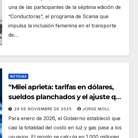
una de las participantes de la séptima edición de
“Conductoras”, el programa de Scania que
impulsa la inclusión femenina en el transporte
de…
NOTICIAS
“Milei aprieta: tarifas en dólares,
sueldos planchados y el ajuste que
cae sobre los sectores populares”
29 DE NOVIEMBRE DE 2025
JORGE MOLL
Para enero de 2026, el Gobierno estableció que
casi la totalidad del costo en luz y gas pase a los
usuarios. El monto se calcula en 1.000 millones