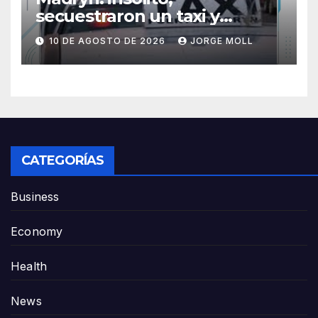
secuestraron un taxi y
alguien se lo llevó usando
10 DE AGOSTO DE 2026
JORGE MOLL
copias de las llaves
CATEGORÍAS
Business
Economy
Health
News