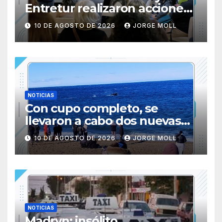
Entretur realizaron acciones
de promoción turística en
10 DE AGOSTO DE 2026
JORGE MOLL
Buenos Aires
NOTICIAS
Con cupo completo, se
llevaron a cabo dos nuevas
salidas al ANP El Doradillo
10 DE AGOSTO DE 2026
JORGE MOLL
NOTICIAS
Madryn: insólito,