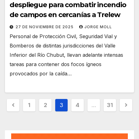
despliegue para combatir incendio
de campos en cercanías a Trelew
27 DE NOVIEMBRE DE 2025
JORGE MOLL
Personal de Protección Civil, Seguridad Vial y
Bomberos de distintas jurisdicciones del Valle
Inferior del Río Chubut, llevan adelante intensas
tareas para contener dos focos ígneos
provocados por la caída…
Paginación
1
2
3
4
…
31
de
entradas