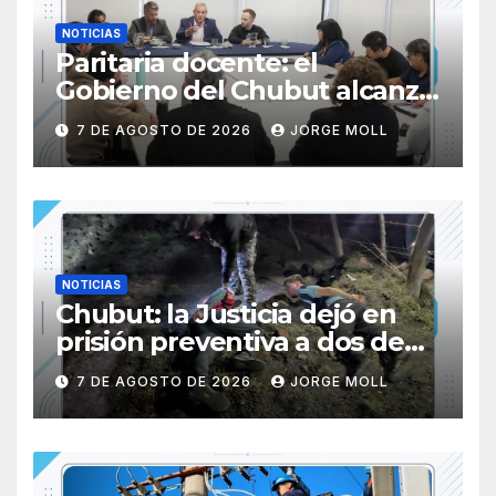
NOTICIAS
Paritaria docente: el
Gobierno del Chubut alcanzó
un acuerdo salarial con los
7 DE AGOSTO DE 2026
JORGE MOLL
gremios del sector
NOTICIAS
Chubut: la Justicia dejó en
prisión preventiva a dos de
los tres individuos
7 DE AGOSTO DE 2026
JORGE MOLL
sorprendidos con un dron
mientras robaban ovinos