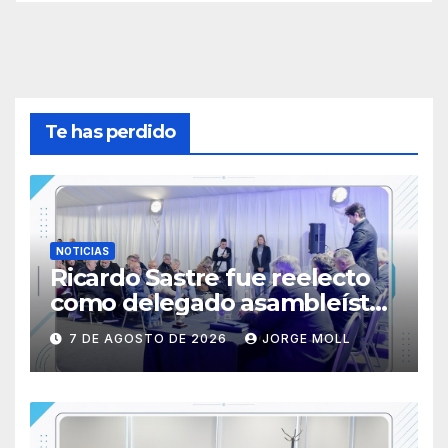
Te has perdido
NOTICIAS
Ricardo Sastre fue reelecto
como delegado asambleísta
de la Primera Nacional en
7 DE AGOSTO DE 2026
JORGE MOLL
AFA