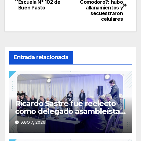
Escuela N° 102 de
Comodoro?: hubo
de
Buen Pasto
allanamientos y
secuestraron
entradas
celulares
Entrada relacionada
Ricardo Sastre fue reelecto
como delegado asambleísta
de la Primera Nacional en
AGO 7, 2026
AFA