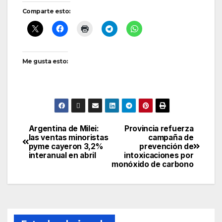
Comparte esto:
Me gusta esto:
Argentina de Milei:
Provincia refuerza
Navegación
las ventas minoristas
campaña de
pyme cayeron 3,2%
prevención de
de
interanual en abril
intoxicaciones por
monóxido de carbono
entradas