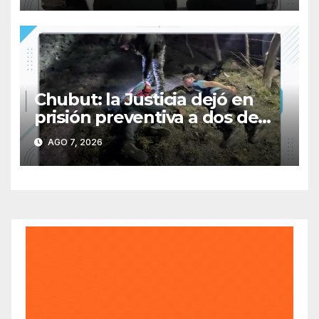
Chubut: la Justicia dejó en
prisión preventiva a dos de
los tres individuos
AGO 7, 2026
sorprendidos con un dron
mientras robaban ovinos