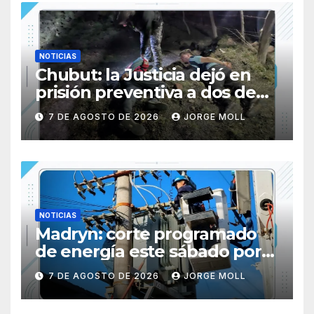
NOTICIAS
Chubut: la Justicia dejó en
prisión preventiva a dos de
los tres individuos
7 DE AGOSTO DE 2026
JORGE MOLL
sorprendidos con un dron
mientras robaban ovinos
NOTICIAS
Madryn: corte programado
de energía este sábado por
obras en la Subestación N° 5
7 DE AGOSTO DE 2026
JORGE MOLL