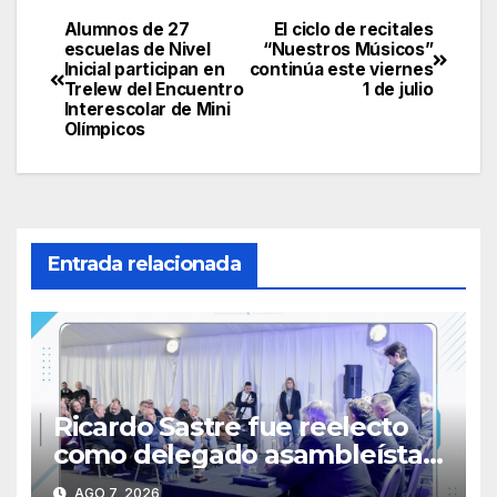
Alumnos de 27
El ciclo de recitales
Navegación
escuelas de Nivel
“Nuestros Músicos”
Inicial participan en
continúa este viernes
de
Trelew del Encuentro
1 de julio
Interescolar de Mini
entradas
Olímpicos
Entrada relacionada
Ricardo Sastre fue reelecto
como delegado asambleísta
de la Primera Nacional en
AGO 7, 2026