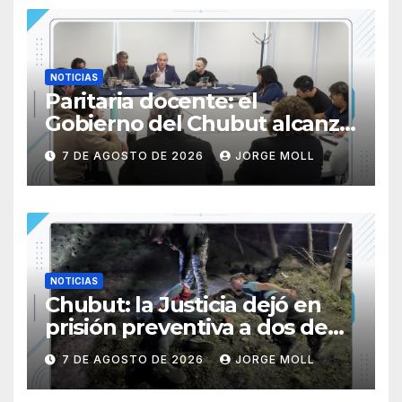
NOTICIAS
Paritaria docente: el
Gobierno del Chubut alcanzó
un acuerdo salarial con los
7 DE AGOSTO DE 2026
JORGE MOLL
gremios del sector
NOTICIAS
Chubut: la Justicia dejó en
prisión preventiva a dos de
los tres individuos
7 DE AGOSTO DE 2026
JORGE MOLL
sorprendidos con un dron
mientras robaban ovinos