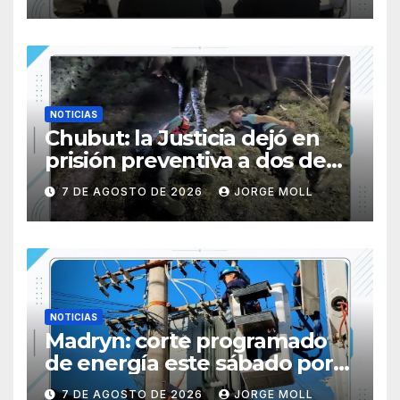
gremios del sector
NOTICIAS
Chubut: la Justicia dejó en
prisión preventiva a dos de
los tres individuos
7 DE AGOSTO DE 2026
JORGE MOLL
sorprendidos con un dron
mientras robaban ovinos
NOTICIAS
Madryn: corte programado
de energía este sábado por
obras en la Subestación N° 5
7 DE AGOSTO DE 2026
JORGE MOLL