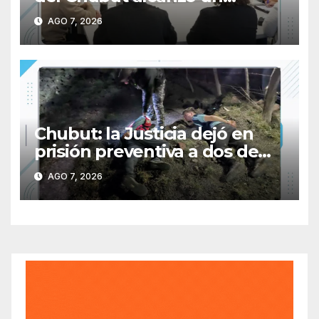
acuerdo salarial con los
AGO 7, 2026
gremios del sector
Chubut: la Justicia dejó en
prisión preventiva a dos de
los tres individuos
AGO 7, 2026
sorprendidos con un dron
mientras robaban ovinos