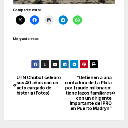
Comparte esto:
Me gusta esto:
UTN Chubut celebró
“Detienen a una
Navegación
sus 40 años con un
contadora de La Plata
acto cargado de
por fraude millonario:
de
historia (Fotos)
tiene lazos familiares
con un dirigente
entradas
importante del PRO
en Puerto Madryn”