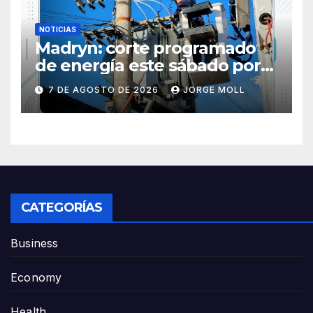
NOTICIAS
Madryn: corte programado
de energía este sábado por
obras en la Subestación N° 5
7 DE AGOSTO DE 2026
JORGE MOLL
CATEGORÍAS
Business
Economy
Health