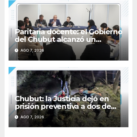
Paritaria docente: el Gobierno
del Chubut alcanzó un
acuerdo salarial con los
AGO 7, 2026
gremios del sector
Chubut: la Justicia dejó en
prisión preventiva a dos de
los tres individuos
AGO 7, 2026
sorprendidos con un dron
mientras robaban ovinos