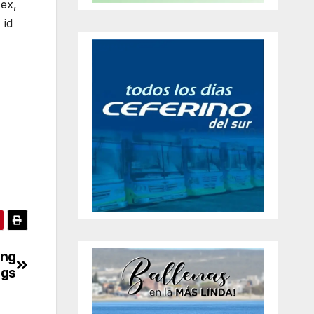
 ex,
 id
ing
ngs