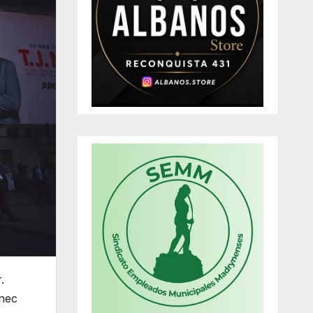
.
 nec