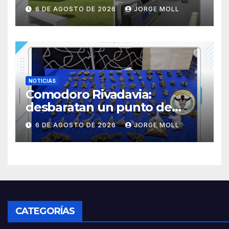
Hospital “María Humphreys”
6 DE AGOSTO DE 2026
JORGE MOLL
tras un trabajo en conjunto
con el «Garrahan» de Buenos
Aires
NOTICIAS
Comodoro Rivadavia:
desbaratan un punto de
venta de drogas y secuestran
6 DE AGOSTO DE 2026
JORGE MOLL
cannabis, dinero y un
vehículo
CATEGORÍAS