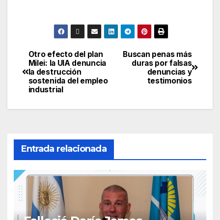
Otro efecto del plan
Buscan penas más
Navegación
Milei: la UIA denuncia
duras por falsas
la destrucción
denuncias y
de
sostenida del empleo
testimonios
industrial
entradas
Entrada relacionada