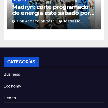
NOTICIAS
Madryn: corte programado
de energía este sábado por
obras en la Subestación N° 5
7 DE AGOSTO DE 2026
JORGE MOLL
CATEGORÍAS
Business
Economy
Health