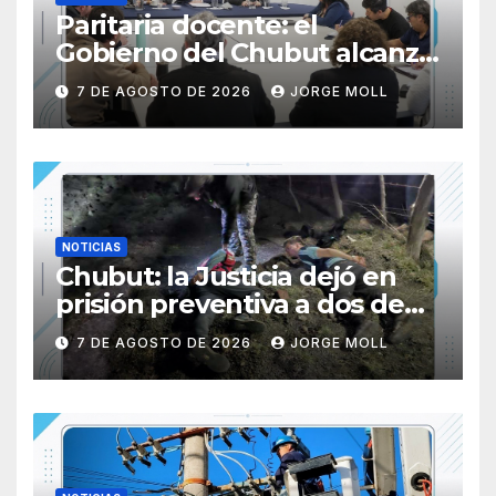
Paritaria docente: el
Gobierno del Chubut alcanzó
un acuerdo salarial con los
7 DE AGOSTO DE 2026
JORGE MOLL
gremios del sector
NOTICIAS
Chubut: la Justicia dejó en
prisión preventiva a dos de
los tres individuos
7 DE AGOSTO DE 2026
JORGE MOLL
sorprendidos con un dron
mientras robaban ovinos