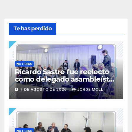
Te has perdido
NOTICIAS
Ricardo Sastre fue reelecto
como delegado asambleísta
de la Primera Nacional en
7 DE AGOSTO DE 2026
JORGE MOLL
AFA
NOTICIAS