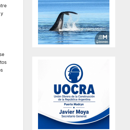
tre
 y
se
tos
os