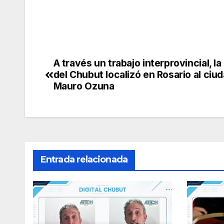
A través un trabajo interprovincial, la 
Navegación
del Chubut localizó en Rosario al ciu
de
Mauro Ozuna
entradas
Entrada relacionada