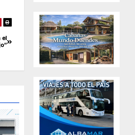
 el
jo”