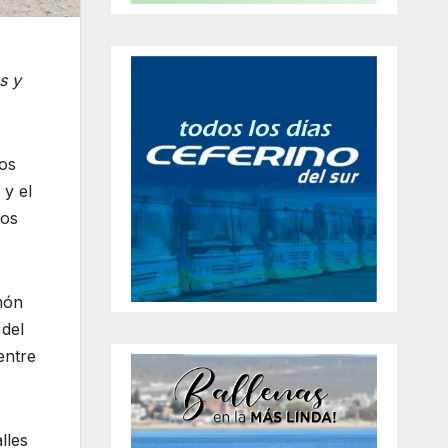
s y
los
 y el
los
món
 del
entre
lles