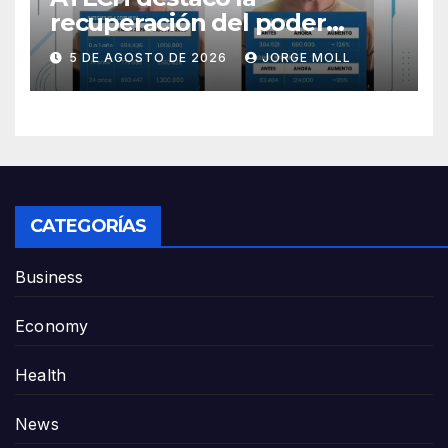
recuperación del poder
adquisitivo de docentes y
5 DE AGOSTO DE 2026
JORGE MOLL
auxiliares de Chubut
CATEGORÍAS
Business
Economy
Health
News