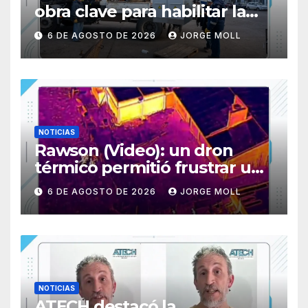
obra clave para habilitar la
nueva subestación del
6 DE AGOSTO DE 2026
JORGE MOLL
Hospital Santa Teresita de
Rawson
NOTICIAS
Rawson (Video): un dron
térmico permitió frustrar un
intento de abigeato y
6 DE AGOSTO DE 2026
JORGE MOLL
terminó con tres detenidos
NOTICIAS
ATECH destacó la