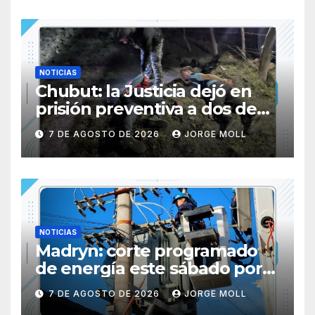
NOTICIAS
Chubut: la Justicia dejó en
prisión preventiva a dos de
los tres individuos
7 DE AGOSTO DE 2026
JORGE MOLL
sorprendidos con un dron
mientras robaban ovinos
NOTICIAS
Madryn: corte programado
de energía este sábado por
obras en la Subestación N° 5
7 DE AGOSTO DE 2026
JORGE MOLL