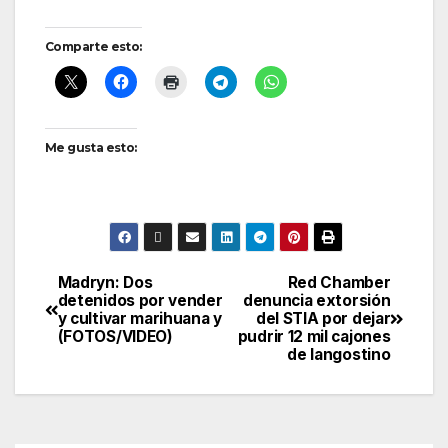
Comparte esto:
Me gusta esto:
Madryn: Dos
Red Chamber
Navegación
detenidos por vender
denuncia extorsión
y cultivar marihuana y
del STIA por dejar
de
(FOTOS/VIDEO)
pudrir 12 mil cajones
de langostino
entradas