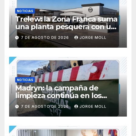
NOTICIAS
Trelew: la Zona Franca suma
una planta pesquera con una
inversión de USD 15 millones
7 DE AGOSTO DE 2026
JORGE MOLL
y 400 nuevos empleos
NOTICIAS
Madryn: la campaña de
limpieza continúa en los
barrios San Miguel y Manuel
7 DE AGOSTO DE 2026
JORGE MOLL
del Villar