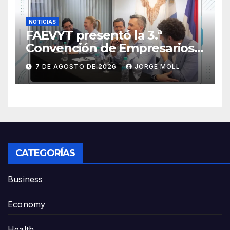
NOTICIAS
FAEVYT presentó la 3.ª
Convención de Empresarios
Jóvenes en Turismo, que se
7 DE AGOSTO DE 2026
JORGE MOLL
realizará en Posadas los días
13 y 14 de noviembre
CATEGORÍAS
Business
Economy
Health