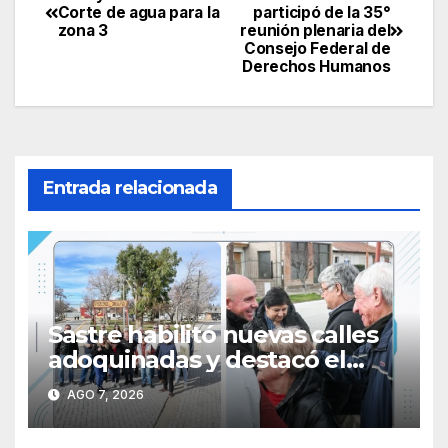
Navegación
Corte de agua para la
participó de la 35°
zona 3
reunión plenaria del
de
Consejo Federal de
Derechos Humanos
entradas
Entrada relacionada
Sastre habilitó nuevas calles
adoquinadas y destacó el
trabajo junto a los vecinos
AGO 7, 2026