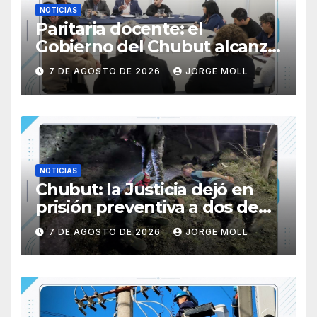
NOTICIAS
Paritaria docente: el
Gobierno del Chubut alcanzó
un acuerdo salarial con los
7 DE AGOSTO DE 2026
JORGE MOLL
gremios del sector
NOTICIAS
Chubut: la Justicia dejó en
prisión preventiva a dos de
los tres individuos
7 DE AGOSTO DE 2026
JORGE MOLL
sorprendidos con un dron
mientras robaban ovinos