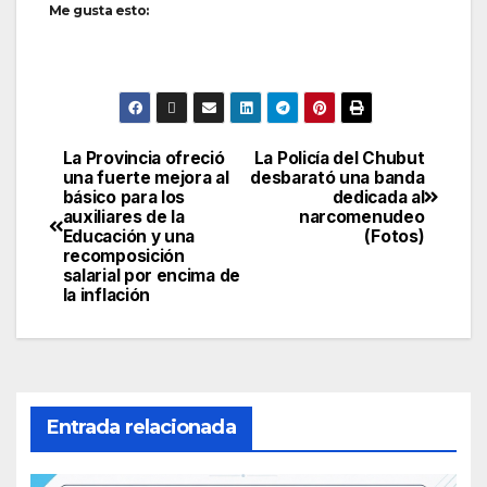
Me gusta esto:
La Provincia ofreció
La Policía del Chubut
Navegación
una fuerte mejora al
desbarató una banda
básico para los
dedicada al
de
auxiliares de la
narcomenudeo
Educación y una
(Fotos)
entradas
recomposición
salarial por encima de
la inflación
Entrada relacionada