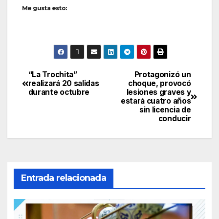
Me gusta esto:
“La Trochita”
Protagonizó un
Navegación
realizará 20 salidas
choque, provocó
durante octubre
lesiones graves y
de
estará cuatro años
sin licencia de
entradas
conducir
Entrada relacionada