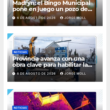
Madryn: el Bingo Municipal
pone en juego un pozo de
$31.227.605
6 DE AGOSTO DE 2026
JORGE MOLL
NOTICIAS
Provincia avanza con una
obra clave para habilitar la
nueva subestación del
6 DE AGOSTO DE 2026
JORGE MOLL
Hospital Santa Teresita de
Rawson
NOTICIAS