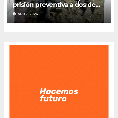
prisión preventiva a dos de
los tres individuos
AGO 7, 2026
sorprendidos con un dron
mientras robaban ovinos