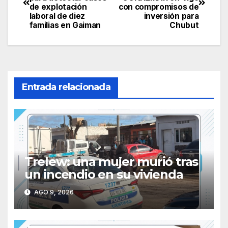
de
de explotación
con compromisos de
laboral de diez
inversión para
entradas
familias en Gaiman
Chubut
Entrada relacionada
Trelew: una mujer murió tras
un incendio en su vivienda
AGO 9, 2026