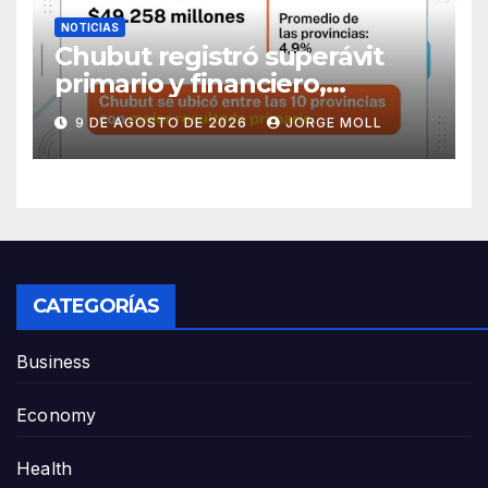
NOTICIAS
Chubut registró superávit
primario y financiero,
ubicándose entre las
9 DE AGOSTO DE 2026
JORGE MOLL
provincias con mejor
resultado fiscal
CATEGORÍAS
Business
Economy
Health