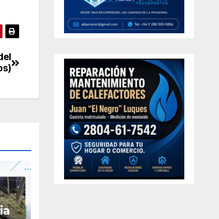
del
os)
ia