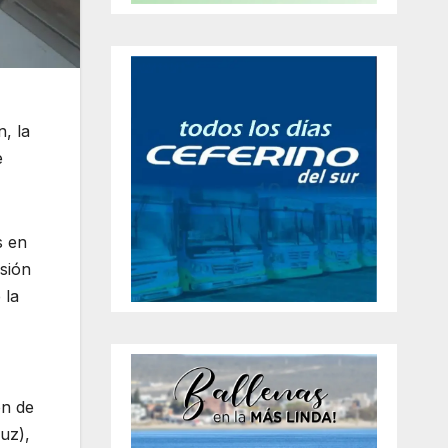
, la
e
s en
usión
 la
ón de
uz),