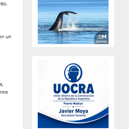
tto.
 en un
a,
 nos