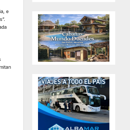
a, e
s”.
ada
s
mitan