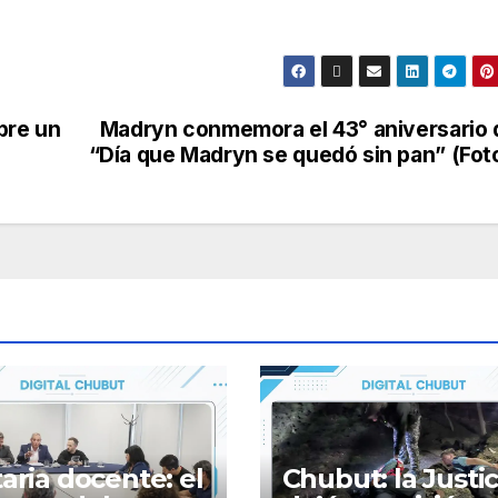
bre un
Madryn conmemora el 43° aniversario 
“Día que Madryn se quedó sin pan” (Fot
taria docente: el
Chubut: la Justic