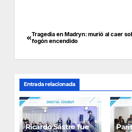
Tragedia en Madryn: murió al caer so
Navegación
fogón encendido
de
entradas
Entrada relacionada
Ricardo Sastre fue
Pari