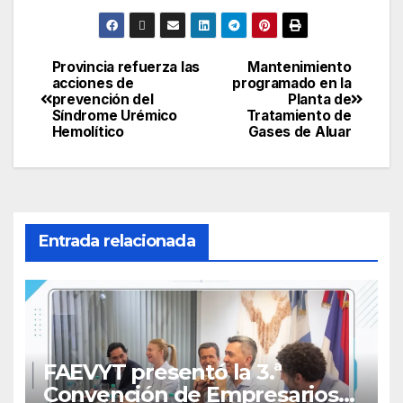
Provincia refuerza las
Mantenimiento
Navegación
acciones de
programado en la
prevención del
Planta de
de
Síndrome Urémico
Tratamiento de
Hemolítico
Gases de Aluar
entradas
Entrada relacionada
FAEVYT presentó la 3.ª
Convención de Empresarios