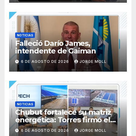
13 y 14 de noviembre
NOTICIAS
Falleció Darío James,
intendente de Gaiman
6 DE AGOSTO DE 2026
JORGE MOLL
NOTICIAS
Chubut fortalece su matriz
energética: Torres firmó el
inicio de obra del Parque
6 DE AGOSTO DE 2026
JORGE MOLL
Fotovoltaico de Paso de