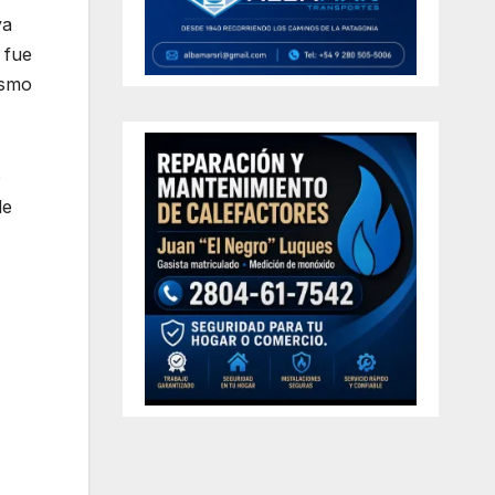
ya
 fue
ismo
e
de