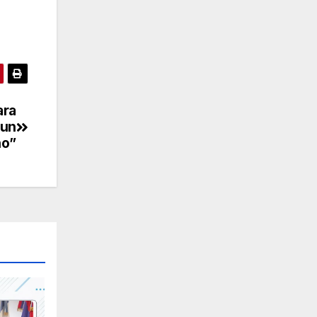
ara
 un
ño”