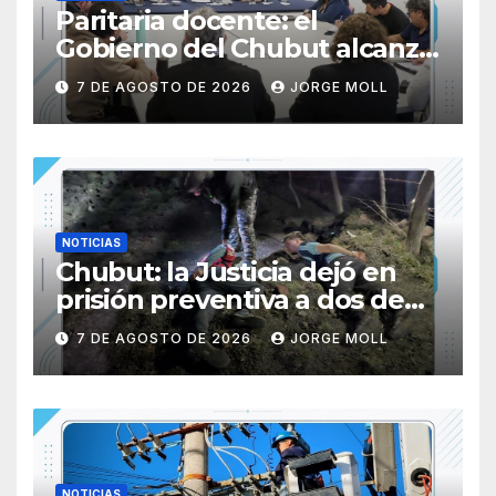
Paritaria docente: el
Gobierno del Chubut alcanzó
un acuerdo salarial con los
7 DE AGOSTO DE 2026
JORGE MOLL
gremios del sector
NOTICIAS
Chubut: la Justicia dejó en
prisión preventiva a dos de
los tres individuos
7 DE AGOSTO DE 2026
JORGE MOLL
sorprendidos con un dron
mientras robaban ovinos
NOTICIAS