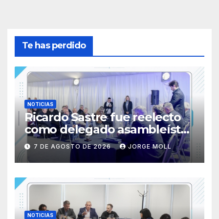
Te has perdido
NOTICIAS
Ricardo Sastre fue reelecto
como delegado asambleísta
de la Primera Nacional en
7 DE AGOSTO DE 2026
JORGE MOLL
AFA
NOTICIAS