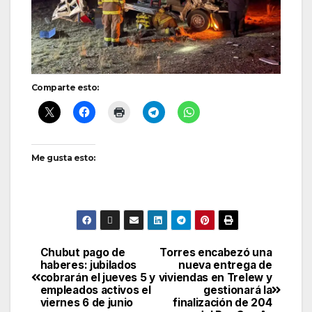
Comparte esto:
Me gusta esto:
Chubut pago de
Torres encabezó una
Navegación
haberes: jubilados
nueva entrega de
cobrarán el jueves 5 y
viviendas en Trelew y
de
empleados activos el
gestionará la
viernes 6 de junio
finalización de 204