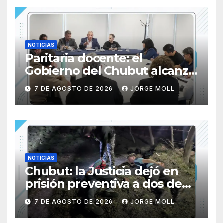
NOTICIAS
Paritaria docente: el
Gobierno del Chubut alcanzó
un acuerdo salarial con los
7 DE AGOSTO DE 2026
JORGE MOLL
gremios del sector
NOTICIAS
Chubut: la Justicia dejó en
prisión preventiva a dos de
los tres individuos
7 DE AGOSTO DE 2026
JORGE MOLL
sorprendidos con un dron
mientras robaban ovinos