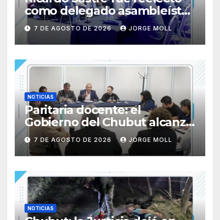
como delegado asambleísta
de la Primera Nacional en
7 DE AGOSTO DE 2026
JORGE MOLL
AFA
NOTICIAS
Paritaria docente: el
Gobierno del Chubut alcanzó
un acuerdo salarial con los
7 DE AGOSTO DE 2026
JORGE MOLL
gremios del sector
NOTICIAS