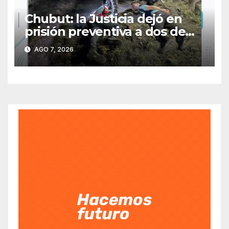
Chubut: la Justicia dejó en
prisión preventiva a dos de
los tres individuos
AGO 7, 2026
sorprendidos con un dron
mientras robaban ovinos