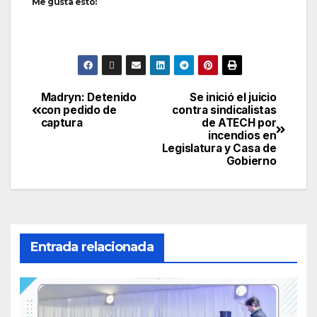
Me gusta esto:
Madryn: Detenido
Se inició el juicio
Navegación
con pedido de
contra sindicalistas
captura
de ATECH por
de
incendios en
Legislatura y Casa de
entradas
Gobierno
Entrada relacionada