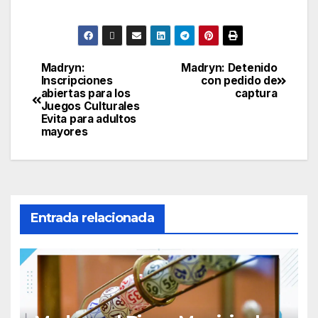
Madryn:
Madryn: Detenido
Navegación
Inscripciones
con pedido de
abiertas para los
captura
de
Juegos Culturales
Evita para adultos
entradas
mayores
Entrada relacionada