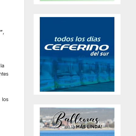
a”
,
la
ntes
e los