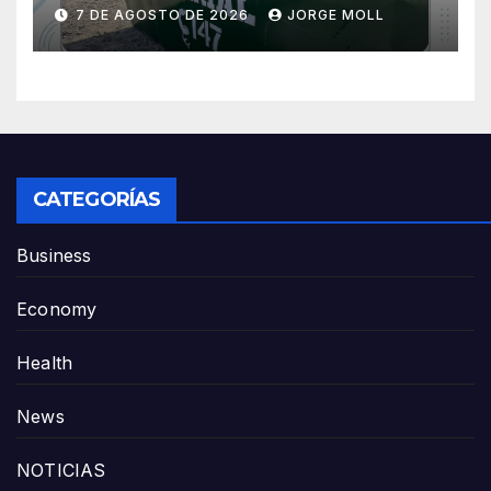
barrios San Miguel y Manuel
7 DE AGOSTO DE 2026
JORGE MOLL
del Villar
CATEGORÍAS
Business
Economy
Health
News
NOTICIAS