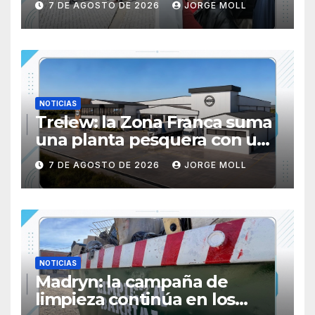
7 DE AGOSTO DE 2026
JORGE MOLL
NOTICIAS
Trelew: la Zona Franca suma
una planta pesquera con una
inversión de USD 15 millones
7 DE AGOSTO DE 2026
JORGE MOLL
y 400 nuevos empleos
NOTICIAS
Madryn: la campaña de
limpieza continúa en los