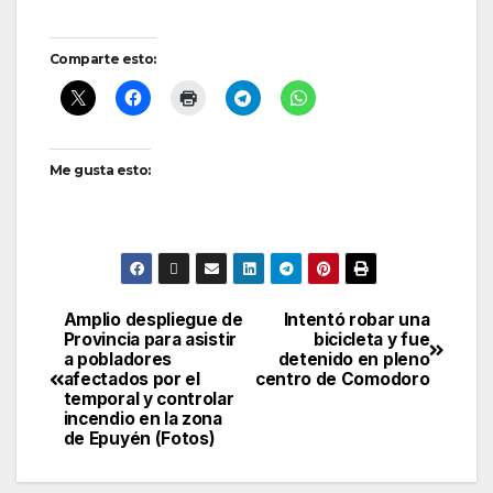
Comparte esto:
Me gusta esto:
Amplio despliegue de
Intentó robar una
Navegación
Provincia para asistir
bicicleta y fue
a pobladores
detenido en pleno
de
afectados por el
centro de Comodoro
temporal y controlar
entradas
incendio en la zona
de Epuyén (Fotos)