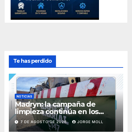
Te has perdido
NOTICIAS
Madryn: la campaña de
limpieza continúa en los
barrios San Miguel y Manuel
7 DE AGOSTO DE 2026
JORGE MOLL
del Villar