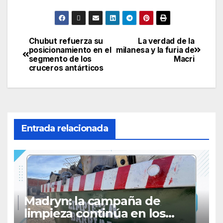
Chubut refuerza su
La verdad de la
Navegación
posicionamiento en el
milanesa y la furia de
segmento de los
Macri
de
cruceros antárticos
entradas
Entrada relacionada
Madryn: la campaña de
limpieza continúa en los