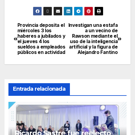
Provincia deposita el
Investigan una estafa
Navegación
miércoles 3 los
a un vecino de
haberes a jubilados y
Rawson mediante el
de
el jueves 4 los
uso de la inteligencia
sueldos a empleados
artificial y la figura de
entradas
públicos en actividad
Alejandro Fantino
Entrada relacionada
Ricardo Sastre fue reelecto